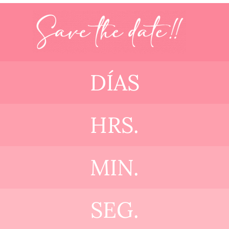
DÍAS
HRS.
MIN.
SEG.